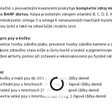
olečně s pivovarskými kvasnicemi poskytuje
kompletní zdroj mi
o BARF dietou
. Kelpa je bohatým zdrojem vitamínů B, C, D, E, K, 
 aminokyselin, omega 3 a omega 6 nenasycených mastných kyselin
iny ústní a také na zdraví kůže i kvalitu srsti.
 pro psy a kočky:
vence tvorby zubního plaku, prevence tvorby zubního kamene a z
pora zdravého stavu kůže a růstu husté a lesklé a pigmentované
žení aktivity, pomoc při zotavení a rekonvalescenci po fyzické 
í:
 kočky a malé psy do 10 kg: 1/4 čajové lžičky denně
 střední psy s hmotností 10-25 kg: 1/2 čajové lžičky denně
 velké psy s hmotností 25-45 kg: 3/4 čajové lžičky denně
 extra velké psy s hmotností nad 45 kg: 1 čajová lžička denně