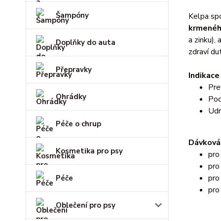
Šampóny
Kelpa sp
krmenéh
a zinku),
Doplňky do auta
zdraví dut
Přepravky
Indikace
Pre
Ohrádky
Pod
Udr
Péče o chrup
Dávkován
Kosmetika pro psy
pro
pro
pro
Péče
pro
Oblečení pro psy