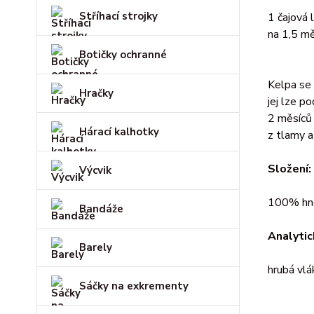
Stříhací strojky
1 čajová 
na 1,5 mě
Botičky ochranné
Kelpa se
Hračky
jej lze p
2 měsíců 
Hárací kalhotky
z tlamy a
Složení:
Výcvik
100% hně
Bandáže
Analytic
Barely
hrubá vlá
Sáčky na exkrementy