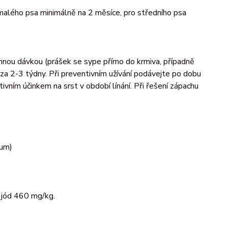
 malého psa minimálně na 2 měsíce, pro středního psa
mnou dávkou (prášek se sype přímo do krmiva, případně
 za 2-3 týdny. Při preventivním užívání podávejte po dobu
ivním účinkem na srst v období línání. Při řešení zápachu
sum)
 jód 460 mg/kg.