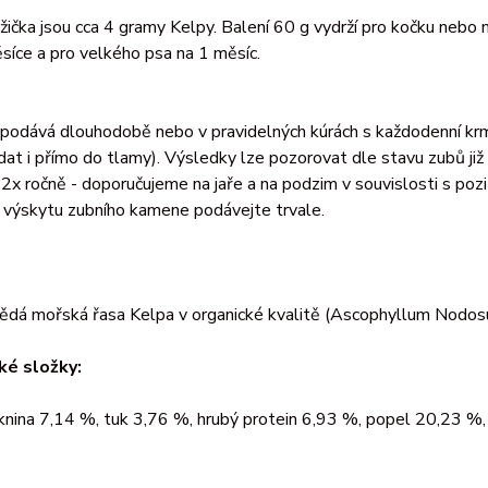
lžička jsou cca 4 gramy Kelpy. Balení 60 g vydrží pro kočku nebo
síce a pro velkého psa na 1 měsíc.
 podává dlouhodobě nebo v pravidelných kúrách s každodenní kr
odat i přímo do tlamy). Výsledky lze pozorovat dle stavu zubů již
2x ročně - doporučujeme na jaře a na podzim v souvislosti s pozit
 výskytu zubního kamene podávejte trvale.
dá mořská řasa Kelpa v organické kvalitě (Ascophyllum Nodo
ké složky:
knina 7,14 %, tuk 3,76 %, hrubý protein 6,93 %, popel 20,23 %,