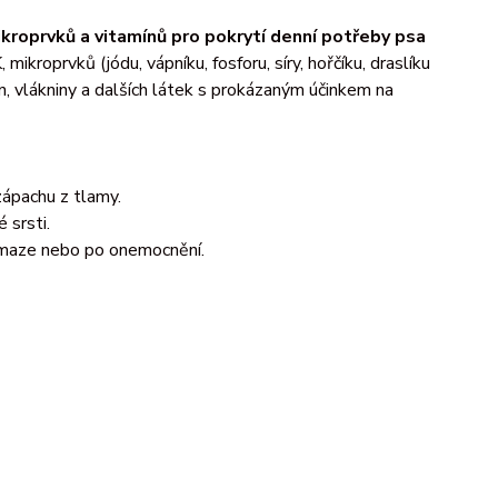
kroprvků a vitamínů pro pokrytí denní potřeby psa
mikroprvků (jódu, vápníku, fosforu, síry, hořčíku, draslíku
, vlákniny a dalších látek s prokázaným účinkem na
ápachu z tlamy.
 srsti.
námaze nebo po onemocnění.