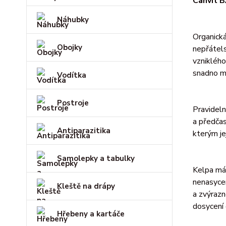
Canvit 
Náhubky
Organick
Obojky
nepřátels
vzniklého
snadno me
Vodítka
Postroje
Pravideln
a předča
Antiparazitika
kterým je
Samolepky a tabulky
Kelpa má
nenasycen
Kleště na drápy
a zvýrazn
dosycení 
Hřebeny a kartáče