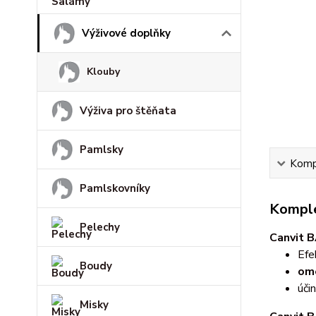
Výživové doplňky
Klouby
Výživa pro štěňata
Pamlsky
Kompl
Pamlskovníky
Komple
Pelechy
Canvit B
Efe
Boudy
ome
úči
Misky