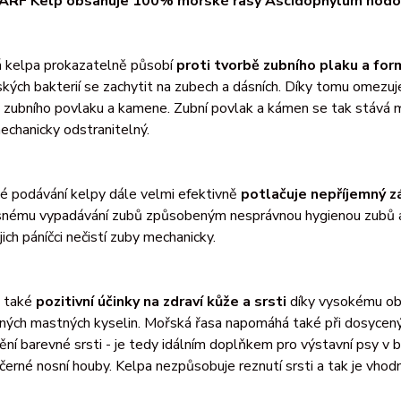
BARF Kelp obsahuje 100% mořské řasy Ascidophylum no
á kelpa prokazatelně působí
proti tvorbě zubního plaku a fo
kých bakterií se zachytit na zubech a dásních. Díky tomu omezuje
 zubního povlaku a kamene. Zubní povlak a kámen se tak stává mě
chanicky odstranitelný.
é podávání kelpy dále velmi efektivně
potlačuje nepříjemný z
snému vypadávání zubů způsobeným nesprávnou hygienou zubů a d
jich páníčci nečistí zuby mechanicky.
 také
pozitivní účinky na zdraví kůže a srsti
díky vysokému ob
ých mastných kyselin. Mořská řasa napomáhá také při dosycený 
ění barevné srsti - je tedy idálním doplňkem pro výstavní psy v ba
černé nosní houby. Kelpa nezpůsobuje reznutí srsti a tak je vhodná