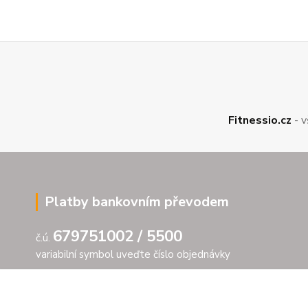
Fitnessio.cz
- v
Platby bankovním převodem
679751002 / 5500
č.ú.
variabilní symbol uveďte číslo objednávky