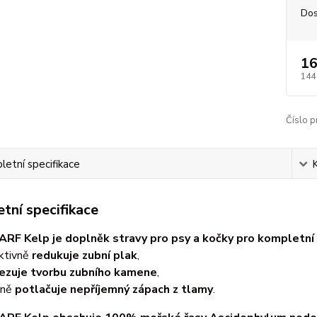
Dos
16
144
Číslo p
etní specifikace
tní specifikace
ARF Kelp je doplněk stravy pro psy a kočky pro kompletní 
ktivně
redukuje zubní plak
,
zuje tvorbu zubního kamene
,
nně
potlačuje nepříjemný zápach z tlamy
.