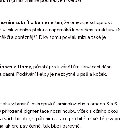
dosum
(u nás známé pod názvem kelpa).
rmování zubního kamene
tím, že omezuje schopnost
 vznik zubního plaku a napomáhá k narušení struktury již
kčí a poréznější. Díky tomu povlak mizí a také je
ápach z tlamy
, působí proti zánětům i krvácení dásní
ásní. Podávání kelpy je nezbytné u psů a koček,
sahu vitamínů, mikroprvků, aminokyselin a omega 3 a 6
přirozené pigmentace nosní houby, víček a očního okolí
rvách tricolor, s pálením a také pro bílé a světlé psy pro
 jak pro psy černé, tak bílé i barevné.