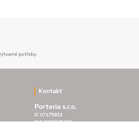
výtvarné potřeby
Kontakt
Porteria s.r.o.
IC 07175833
DIC CZ07175833
Šarochova 103/18
25001 Brandýs nad Labem