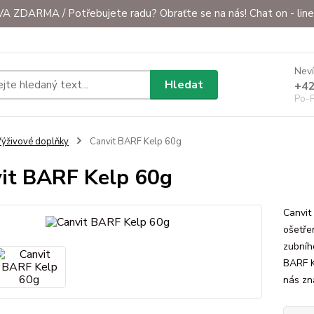
ZDARMA / Potřebujete radu? Obraťte se na nás! Chat on - line 
Neví
Hledat
+42
Po-P
ýživové doplňky
Canvit BARF Kelp 60g
it BARF Kelp 60g
Canvit
ošetře
zubníh
BARF K
nás zn