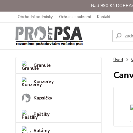
Nad 990 Kč DOPRAVA 
Obchodní podmínky
Ochrana soukromí
Kontakt
Úvod
V
Granule
Canv
Konzervy
Kapsičky
Paštiky
Salámy