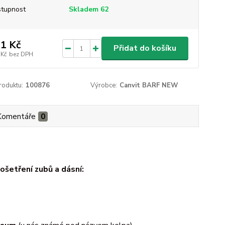
tupnost
Skladem 62
1 Kč
Přidat do košíku
 Kč
bez DPH
roduktu:
100876
Výrobce:
Canvit BARF NEW
Komentáře
0
ošetření zubů a dásní: