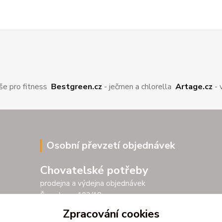
še pro fitness
Bestgreen.cz
- ječmen a chlorella
Artage.cz
- 
Osobní převzetí objednávek
Chovatelské potřeby
prodejna a výdejna objednávek
Šarochova 103/18
25001 Brandýs nad Labem
Zpracování cookies