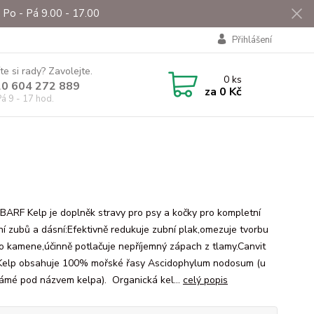
Po - Pá 9.00 - 17.00
Přihlášení
te si rady? Zavolejte.
0
ks
0 604 272 889
za
0 Kč
á 9 - 17 hod.
 BARF Kelp je doplněk stravy pro psy a kočky pro kompletní
ní zubů a dásní:Efektivně redukuje zubní plak,omezuje tvorbu
o kamene,účinně potlačuje nepříjemný zápach z tlamy.Canvit
elp obsahuje 100% mořské řasy Ascidophylum nodosum (u
ámé pod názvem kelpa). Organická kel...
celý popis