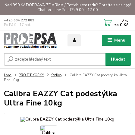
Nad 990 Kč DOPRAVA ZDARMA / Potřebujete radu? Obraťte se na nás!
Chat on - line Po - Pá 9.00 - 17.00
0
ks
+420 604 272 889
za
0 Kč
Po-Pá 9 - 17 hod.
Menu
Hledat
Úvod
PRO FIT KOČKY
Stelivo
Calibra EAZZY Cat podestýlka Ultra
Fine 10kg
Calibra EAZZY Cat podestýlka
Ultra Fine 10kg