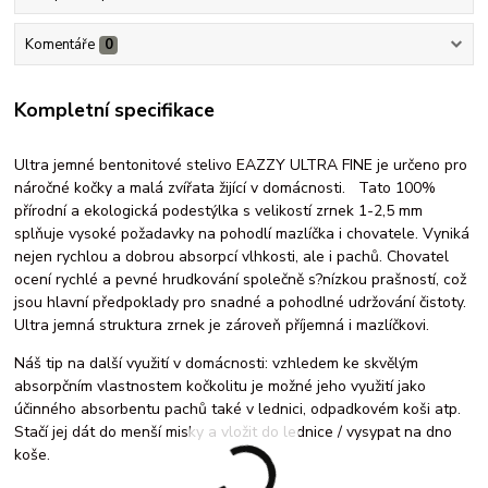
Komentáře
0
Kompletní specifikace
Ultra jemné bentonitové stelivo EAZZY ULTRA FINE je určeno pro
náročné kočky a malá zvířata žijící v domácnosti. Tato 100%
přírodní a ekologická podestýlka s velikostí zrnek 1-2,5 mm
splňuje vysoké požadavky na pohodlí mazlíčka i chovatele. Vyniká
nejen rychlou a dobrou absorpcí vlhkosti, ale i pachů. Chovatel
ocení rychlé a pevné hrudkování společně s?nízkou prašností, což
jsou hlavní předpoklady pro snadné a pohodlné udržování čistoty.
Ultra jemná struktura zrnek je zároveň příjemná i mazlíčkovi.
Náš tip na další využití v domácnosti: vzhledem ke skvělým
absorpčním vlastnostem kočkolitu je možné jeho využití jako
účinného absorbentu pachů také v lednici, odpadkovém koši atp.
Stačí jej dát do menší misky a vložit do lednice / vysypat na dno
koše.