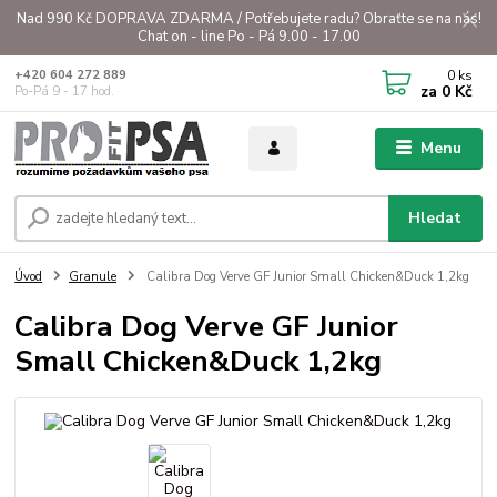
Nad 990 Kč DOPRAVA ZDARMA / Potřebujete radu? Obraťte se na nás!
Chat on - line Po - Pá 9.00 - 17.00
0
ks
+420 604 272 889
za
0 Kč
Po-Pá 9 - 17 hod.
Menu
Hledat
Úvod
Granule
Calibra Dog Verve GF Junior Small Chicken&Duck 1,2kg
Calibra Dog Verve GF Junior
Small Chicken&Duck 1,2kg