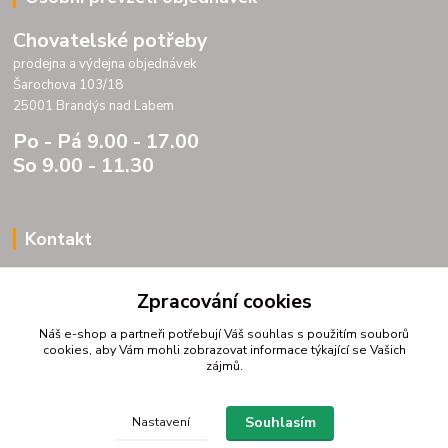
Chovatelské potřeby
prodejna a výdejna objednávek
Šarochova 103/18
25001 Brandýs nad Labem
Po - Pá 9.00 - 17.00
So 9.00 - 11.30
Kontakt
Porteria s.r.o.
Zpracování cookies
IC 07175833
DIC CZ07175833
Náš e-shop a partneři potřebují Váš
souhlas
s použitím souborů
Šarochova 103/18
cookies, aby Vám mohli zobrazovat informace týkající se Vašich
zájmů.
25001 Brandýs nad Labem
tel. +420 604272889
email profitpsa@email.cz
Souhlasím
Nastavení