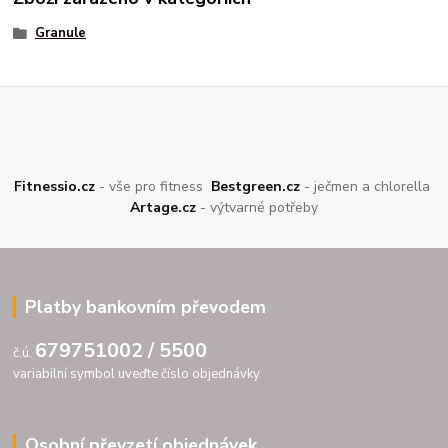
Granule
Fitnessio.cz
- vše pro fitness
Bestgreen.cz
- ječmen a chlorella
Artage.cz
- výtvarné potřeby
Platby bankovním převodem
679751002 / 5500
č.ú.
variabilní symbol uveďte číslo objednávky
Osobní převzetí objednávek