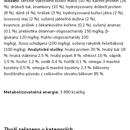
Složení:
čerstvé vykostěné kuřecí maso (30 %), kachní protein (26
%), drůbeží tuk, brambory (10 %), hydrolyzovaný drůbeží protein
(8 %), dýně (4 %), hrášek (3 %), hydrolyzovaná kuřecí játra (2 %),
lososový olej (2 %), sušená jablečná dužina (2 %),
kvasnice, prášek z čekankového kořene (0,2 %), sušený ananas
(0,1 %), prebiotika (mannan-oligosacharidy 150 mg/kg, β-
glukany 120 mg/kg, frukto-oligosacharidy 100
mg/kg),
Yucca
schidigera
(100 mg/kg), sušený rakytník řešetlákový
(100 mg/kg).
Analytické složky:
hrubý protein 30 %, hrubý tuk 18
%, hrubá vláknina 2,5 %, hrubý popel 8 %, vlhkost 10 %, vápník
1,5 %, fosfor 1,2 %, sodík 0,4 %, hořčík 0,1 %, omega-3 mastné
kyseliny 0,5 %, omega-6 mastné kyseliny 2,3 %, bílkoviny
živočišného původu z celkového obsahu bílkovin 85 %.
M
etabolizovatelná
energie:
3 890 kcal/kg.
Zboží zařazeno v kategoriích