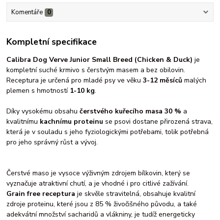
Komentáře
0
Kompletní specifikace
Calibra Dog Verve Junior Small Breed (Chicken & Duck)
je
kompletní suché krmivo s čerstvým masem a bez obilovin.
Receptura je určená pro mladé psy ve věku
3-12 měsíců
malých
plemen s hmotností
1-10 kg
.
Díky vysokému obsahu
čerstvého kuřecího masa 30 %
a
kvalitnímu
kachnímu proteinu
se psovi dostane přirozená strava,
která je v souladu s jeho fyziologickými potřebami, tolik potřebná
pro jeho správný růst a vývoj.
Čerstvé maso je vysoce výživným zdrojem bílkovin, který se
vyznačuje atraktivní chutí, a je vhodné i pro citlivé zažívání.
Grain free receptura
je skvěle stravitelná, obsahuje kvalitní
zdroje proteinu, které jsou z 85 % živočišného původu, a také
adekvátní množství sacharidů a vlákniny, je tudíž energeticky