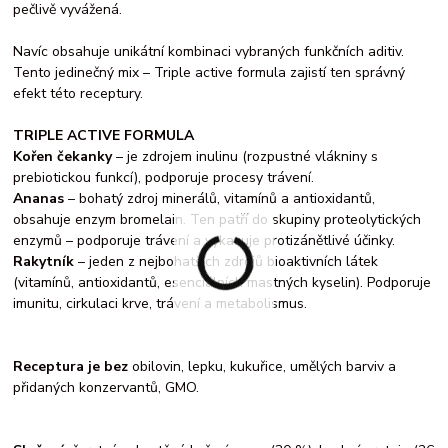
pečlivě vyvážená.
Navíc obsahuje unikátní kombinaci vybraných funkčních aditiv.
Tento jedinečný mix – Triple active formula zajistí ten správný
efekt této receptury.
TRIPLE ACTIVE FORMULA
Kořen čekanky
– je zdrojem inulinu (rozpustné vlákniny s
prebiotickou funkcí), podporuje procesy trávení.
Ananas
– bohatý zdroj minerálů, vitamínů a antioxidantů,
obsahuje enzym bromelain. Ten patří do skupiny proteolytických
enzymů – podporuje trávení a vykazuje protizánětlivé účinky.
Rakytník
– jeden z nejbohatších zdrojů bioaktivních látek
(vitamínů, antioxidantů, esenciálních mastných kyselin). Podporuje
imunitu, cirkulaci krve, trávení a metabolismus.
Receptura je bez
obilovin, lepku, kukuřice, umělých barviv a
přidaných konzervantů, GMO.