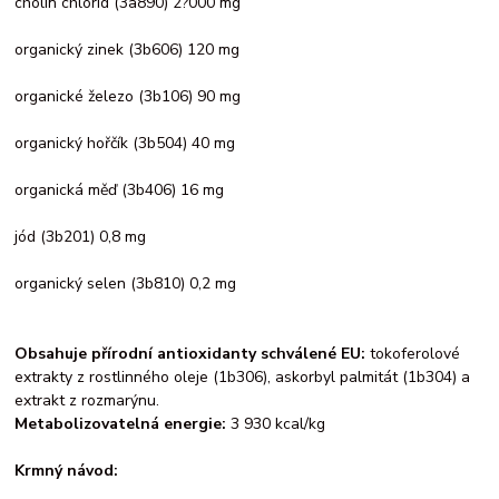
cholin chlorid (3a890) 2?000 mg
organický zinek (3b606) 120 mg
organické železo (3b106) 90 mg
organický hořčík (3b504) 40 mg
organická měď (3b406) 16 mg
jód (3b201) 0,8 mg
organický selen (3b810) 0,2 mg
Obsahuje přírodní antioxidanty schválené EU:
tokoferolové
extrakty z rostlinného oleje (1b306), askorbyl palmitát (1b304) a
extrakt z rozmarýnu.
Metabolizovatelná energie:
3 930 kcal/kg
Krmný návod: