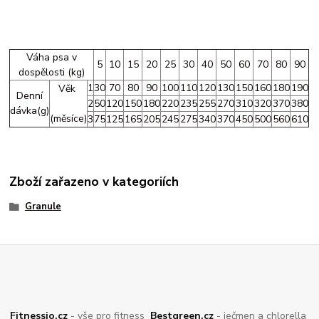
Váha psa v
5
10
15
20
25
30
40
50
60
70
80
90
dospělosti (kg)
1
30
70
80
90
100
110
120
130
150
160
180
190
Věk
Denní
2
50
120
150
180
220
235
255
270
310
320
370
380
dávka(g)
(měsíce)
3
75
125
165
205
245
275
340
370
450
500
560
610
Zboží zařazeno v kategoriích
Granule
Fitnessio.cz
- vše pro fitness
Bestgreen.cz
- ječmen a chlorella