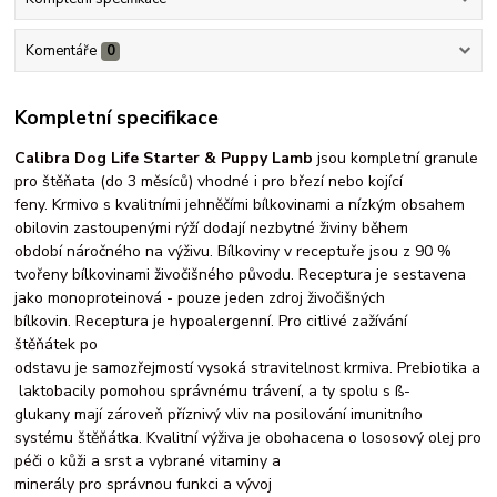
Komentáře
0
Kompletní specifikace
Calibra Dog Life Starter & Puppy Lamb
jsou kompletní granule
pro štěňata (do 3 měsíců) vhodné i pro březí nebo kojící
feny. Krmivo s kvalitními jehněčími bílkovinami a nízkým obsahem
obilovin zastoupenými rýží dodají nezbytné živiny během
období náročného na výživu. Bílkoviny v receptuře jsou z 90 %
tvořeny bílkovinami živočišného původu. Receptura je sestavena
jako monoproteinová - pouze jeden zdroj živočišných
bílkovin. Receptura je hypoalergenní. Pro citlivé zažívání
štěňátek po
odstavu je samozřejmostí vysoká stravitelnost krmiva. Prebiotika a
laktobacily pomohou správnému trávení, a ty spolu s ß-
glukany mají zároveň příznivý vliv na posilování imunitního
systému štěňátka. Kvalitní výživa je obohacena o lososový olej pro
péči o kůži a srst a vybrané vitaminy a
minerály pro správnou funkci a vývoj