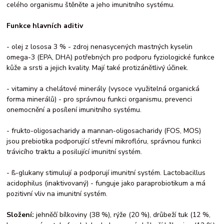
celého organismu štěněte a jeho imunitního systému.
Funkce hlavních aditiv
- olej z lososa 3 % - zdroj nenasycených mastných kyselin
omega-3 (EPA, DHA) potřebných pro podporu fyziologické funkce
kůže a srsti a jejich kvality. Mají také protizánětlivý účinek.
- vitaminy a chelátové minerály (vysoce využitelná organická
forma minerálů) - pro správnou funkci organismu, prevenci
onemocnění a posílení imunitního systému.
- frukto-oligosacharidy a mannan-oligosacharidy (FOS, MOS)
jsou prebiotika podporující střevní mikroflóru, správnou funkci
trávicího traktu a posilující imunitní systém.
- ß-glukany stimulují a podporují imunitní systém. Lactobacillus
acidophilus (inaktivovaný) - funguje jako paraprobiotikum a má
pozitivní vliv na imunitní systém.
Složení:
jehněčí bílkoviny (38 %), rýže (20 %), drůbeží tuk (12 %,