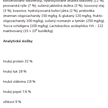
konzervováno tokoferoly), hydrolyzované drůbeží bílkoviny (12 %),
pivovarská rýže (7 %), sušená jablečná dužina (3 %), lososový olej
(3 %), kvasnice, hydrolyzovaná kuřecí játra (2 %), prebiotika
(mannan-oligosacharidy 150 mg/kg, ß-glukany 120 mg/kg, frukto-
oligosacharidy 100 mg/kg), sušený rozmarýn a tymián (250 mg/kg),
Yucca schidigera (100 mg/kg), Lactobacillus acidophilus HA - 122
9
inaktivovaný (15 × 10
buněk/kg).
Analytické složky:
hrubý protein 32 %
hrubý tuk 18 %
hrubá vláknina 2,8 %
hrubý popel 7,6 %
vlhkost 9 %