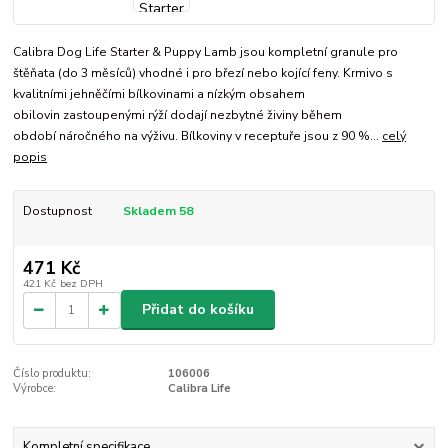
Calibra Dog Life Starter & Puppy Lamb jsou kompletní granule pro
štěňata (do 3 měsíců) vhodné i pro březí nebo kojící feny. Krmivo s
kvalitními jehněčími bílkovinami a nízkým obsahem
obilovin zastoupenými rýží dodají nezbytné živiny během
období náročného na výživu. Bílkoviny v receptuře jsou z 90 %...
celý
popis
Dostupnost
Skladem 58
471 Kč
421 Kč
bez DPH
Přidat do košíku
Číslo produktu:
106006
Výrobce:
Calibra Life
Kompletní specifikace