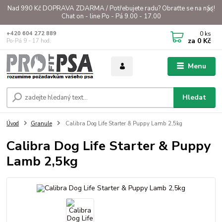
Nad 990 Kč DOPRAVA ZDARMA / Potřebujete radu? Obraťte se na nás!
Chat on - line Po - Pá 9.00 - 17.00
0
ks
+420 604 272 889
za
0 Kč
Po-Pá 9 - 17 hod.
Menu
Hledat
Úvod
Granule
Calibra Dog Life Starter & Puppy Lamb 2,5kg
Calibra Dog Life Starter & Puppy
Lamb 2,5kg