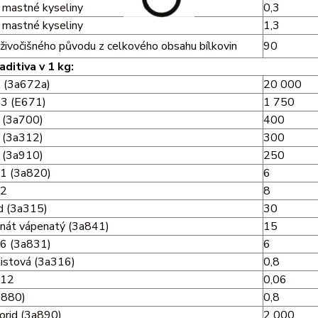
mastné kyseliny
0,3
mastné kyseliny
1,3
 živočišného původu z celkového obsahu bílkovin
90
aditiva v 1 kg:
A (3a672a)
20 000
D3 (E671)
1 750
E (3a700)
400
C (3a312)
300
n (3a910)
250
B1 (3a820)
6
B2
8
id (3a315)
30
nát vápenatý (3a841)
15
B6 (3a831)
6
listová (3a316)
0,8
B12
0,06
a880)
0,8
lorid (3a890)
2 000