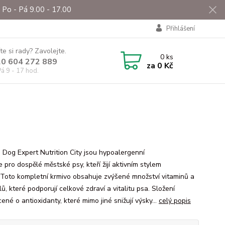
Po - Pá 9.00 - 17.00
Přihlášení
te si rady? Zavolejte.
0
ks
0 604 272 889
za
0 Kč
á 9 - 17 hod.
a Dog Expert Nutrition City jsou hypoalergenní
 pro dospělé městské psy, kteří žijí aktivním stylem
. Toto kompletní krmivo obsahuje zvýšené množství vitaminů a
ů, které podporují celkové zdraví a vitalitu psa. Složení
né o antioxidanty, které mimo jiné snižují výsky...
celý popis