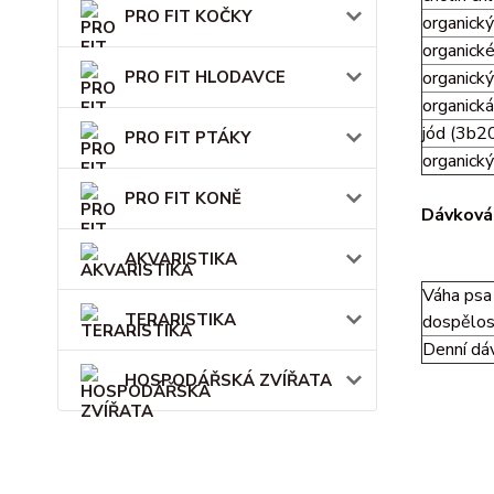
PRO FIT KOČKY
organick
organick
PRO FIT HLODAVCE
organický
organick
jód (3b2
PRO FIT PTÁKY
organick
PRO FIT KONĚ
Dávkován
AKVARISTIKA
Váha psa
TERARISTIKA
dospělost
Denní dá
HOSPODÁŘSKÁ ZVÍŘATA