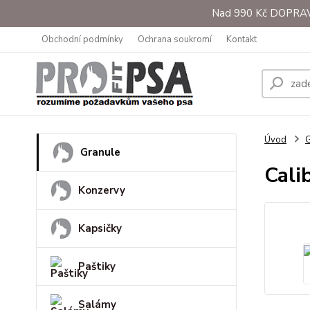
Nad 990 Kč DOPRAVA 
Obchodní podmínky
Ochrana soukromí
Kontakt
Úvod
G
Granule
Cali
Konzervy
Kapsičky
Paštiky
Salámy