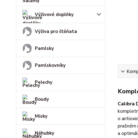
Výživové doplňky
Výživa pro štěňata
Pamlsky
Pamlskovníky
Kompl
Pelechy
Komple
Boudy
Calibra 
kompletní
Misky
o antioxi
prašném m
Náhubky
a optimál