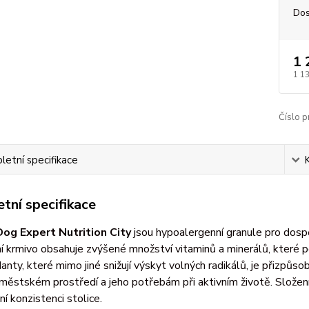
Dos
1 
1 1
Číslo p
etní specifikace
tní specifikace
Dog Expert Nutrition City
jsou hypoalergenní granule pro dospě
 krmivo obsahuje zvýšené množství vitaminů a minerálů, které po
danty, které mimo jiné snižují výskyt volných radikálů, je přizpů
ěstském prostředí a jeho potřebám při aktivním životě. Složen
ní konzistenci stolice.