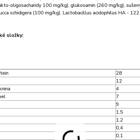
ukto-oligosacharidy 100 mg/kg), glukosamin (260 mg/kg), sušený
ucca schidigera (100 mg/kg), Lactobacillus acidophilus HA - 122
ké složky:
tein
28
12
knina
4
pel
7
9
1,5
1,2
0,4
0,1