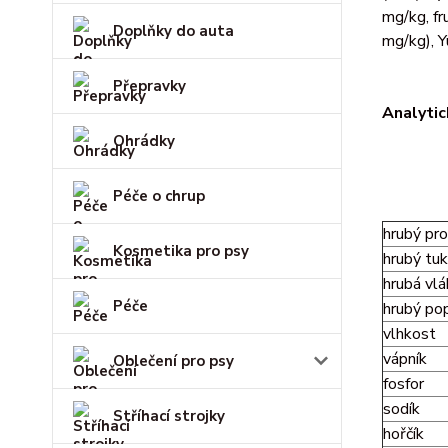
mg/kg, fr
Doplňky do auta
mg/kg), Y
Přepravky
Analytic
Ohrádky
Péče o chrup
hrubý pro
Kosmetika pro psy
hrubý tuk
hrubá vlá
Péče
hrubý po
vlhkost
vápník
Oblečení pro psy
fosfor
sodík
Stříhací strojky
hořčík