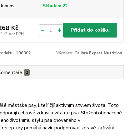
tupnost
Skladem 22
268 Kč
Přidat do košíku
32 Kč
bez DPH
roduktu:
106002
Výrobce:
Calibra Expert Nutrition
Komentáře
0
lé městské psy, kteří žijí aktivním stylem života. Toto
dporují celkové zdraví a vitalitu psa. Složení obohacené
sobeno životnímu stylu psa chovaného v
í receptury pomáhá navíc podporovat zdravé zažívání