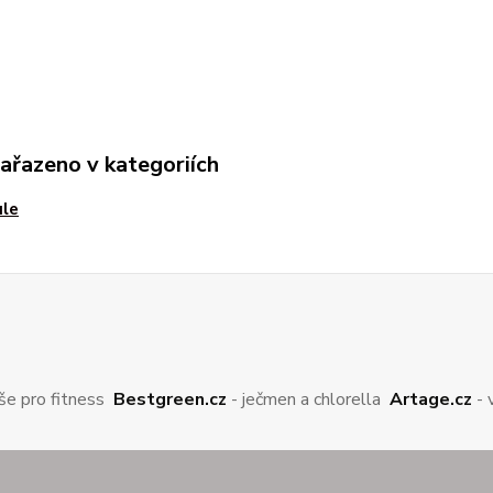
zařazeno v kategoriích
ule
še pro fitness
Bestgreen.cz
- ječmen a chlorella
Artage.cz
- 