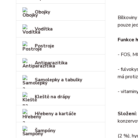
Obojky
Bílkoviny
pouze jed
Vodítka
Funkce h
Postroje
- FOS, MO
Antiparazitika
- fulvoky
má proti
Samolepky a tabulky
- vitamin
Kleště na drápy
Složení:
Hřebeny a kartáče
konzervov
Šampóny
(2 %), hy