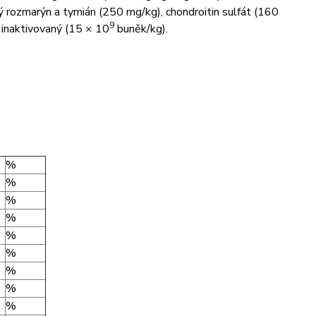
 rozmarýn a tymián (250 mg/kg), chondroitin sulfát (160
9
 inaktivovaný (15 × 10
buněk/kg).
%
%
%
%
%
%
%
%
%