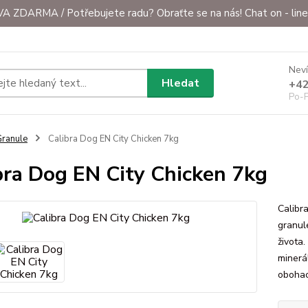
ZDARMA / Potřebujete radu? Obraťte se na nás! Chat on - line 
Neví
Hledat
+42
Po-P
ranule
Calibra Dog EN City Chicken 7kg
bra Dog EN City Chicken 7kg
Calibr
granule
života
minerál
obohace