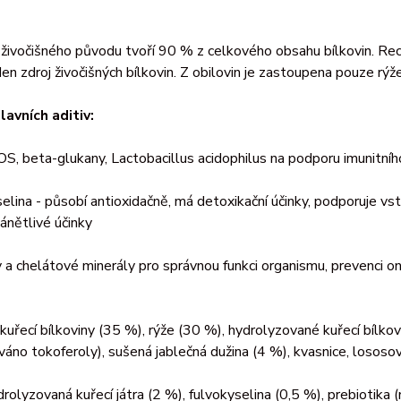
 živočišného původu tvoří 90 % z celkového obsahu bílkovin. Re
en zdroj živočišných bílkovin. Z obilovin je zastoupena pouze rýž
lavních aditiv:
S, beta-glukany, Lactobacillus acidophilus na podporu imunitn
selina - působí antioxidačně, má detoxikační účinky, podporuje vst
zánětlivé účinky
y a chelátové minerály pro správnou funkci organismu, prevenci 
kuřecí bílkoviny (35 %), rýže (30 %), hydrolyzované kuřecí bílkov
áno tokoferoly), sušená jablečná dužina (4 %), kvasnice, lososov
drolyzovaná kuřecí játra (2 %), fulvokyselina (0,5 %), prebioti