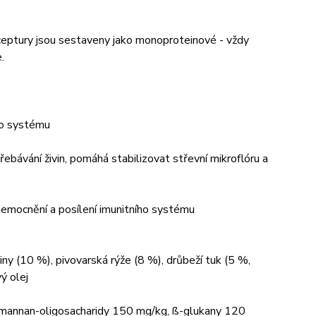
ceptury jsou sestaveny jako monoproteinové - vždy
e.
ího systému
řebávání živin, pomáhá stabilizovat střevní mikroflóru a
onemocnění a posílení imunitního systému
iny (10 %), pivovarská rýže (8 %), drůbeží tuk (5 %,
ý olej
ka (mannan-oligosacharidy 150 mg/kg, ß-glukany 120