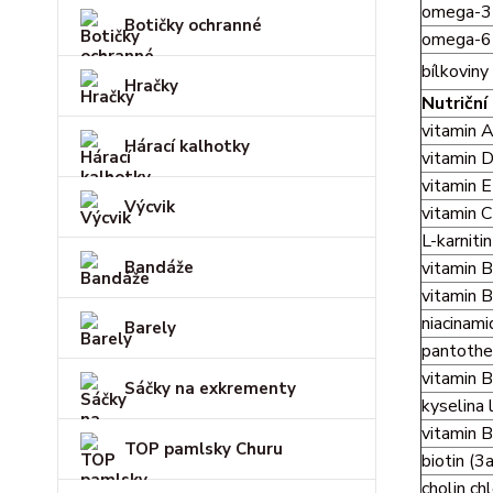
omega-3 
Botičky ochranné
omega-6 
bílkoviny
Hračky
Nutriční 
vitamin 
Hárací kalhotky
vitamin 
vitamin 
Výcvik
vitamin 
L-karniti
Bandáže
vitamin 
vitamin 
niacinam
Barely
pantothe
vitamin 
Sáčky na exkrementy
kyselina 
vitamin 
TOP pamlsky Churu
biotin (3
cholin ch