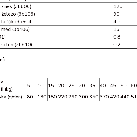
ý zinek (3b606)
120
é železo (3b106)
90
 hořčík (3b504)
40
á měď (3b406)
16
01)
0,8
ý selen (3b810)
0,2
í:
 v
5
10
15
20
25
30
35
40
45
50
60
i (kg)
vka (g/den)
80
130
180
220
260
300
350
370
420
440
51