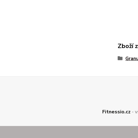
Zboží 
Gran
Fitnessio.cz
- v