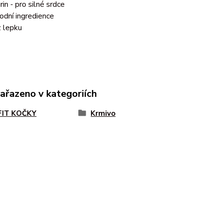
rin - pro silné srdce
rodní ingredience
 lepku
zařazeno v kategoriích
FIT KOČKY
Krmivo