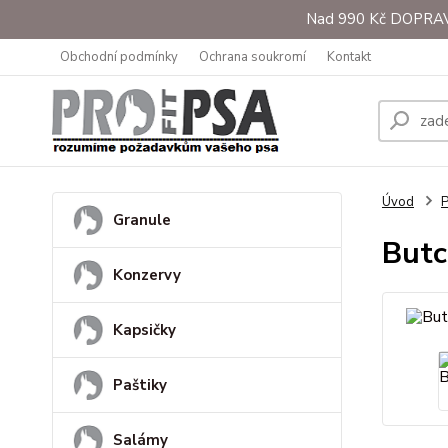
Nad 990 Kč DOPRAVA 
Obchodní podmínky
Ochrana soukromí
Kontakt
Úvod
Granule
Butc
Konzervy
Kapsičky
Paštiky
Salámy