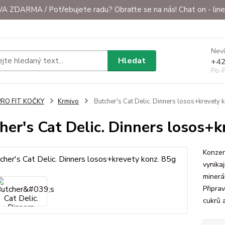
ZDARMA / Potřebujete radu? Obraťte se na nás! Chat on - line 
Neví
Hledat
+42
Po-P
PRO FIT KOČKY
Krmivo
Butcher's Cat Delic. Dinners losos+krevety 
her's Cat Delic. Dinners losos+k
Konzer
vynikaj
minerá
Připra
cukrů 