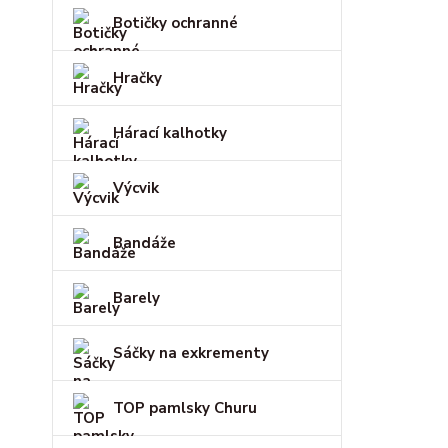
Botičky ochranné
Hračky
Hárací kalhotky
Výcvik
Bandáže
Barely
Sáčky na exkrementy
TOP pamlsky Churu