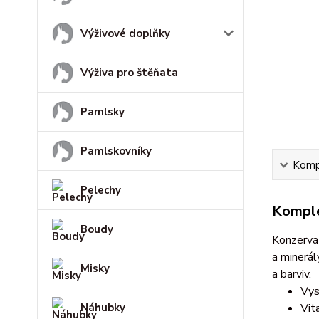
Výživové doplňky
Výživa pro štěňata
Pamlsky
Pamlskovníky
Kompl
Pelechy
Komple
Boudy
Konzerva 
a minerál
Misky
a barviv.
Vys
Náhubky
Vit