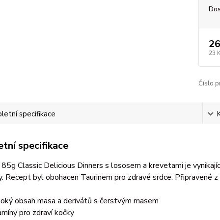
Dos
26
23 
Číslo p
etní specifikace
tní specifikace
85g Classic Delicious Dinners s lososem a krevetami je vynikají
y. Recept byl obohacen Taurinem pro zdravé srdce. Připravené z
oký obsah masa a derivátů s čerstvým masem
amíny pro zdraví kočky