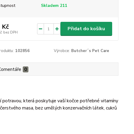
tupnost
Skladem 211
 Kč
Přidat do košíku
Kč
bez DPH
roduktu:
102856
Výrobce:
Butcher´s Pet Care
Komentáře
0
cí potravou, která poskytuje vaší kočce potřebné vitamíny
 čerstvého masa, bez umělých konzervačních látek, cukrů