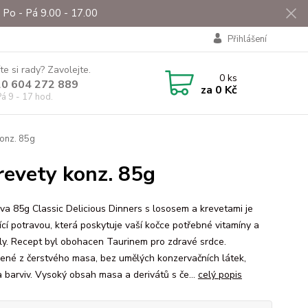
Po - Pá 9.00 - 17.00
Přihlášení
te si rady? Zavolejte.
0
ks
0 604 272 889
za
0 Kč
á 9 - 17 hod.
konz. 85g
revety konz. 85g
va 85g Classic Delicious Dinners s lososem a krevetami je
ící potravou, která poskytuje vaší kočce potřebné vitamíny a
ly. Recept byl obohacen Taurinem pro zdravé srdce.
vené z čerstvého masa, bez umělých konzervačních látek,
a barviv. Vysoký obsah masa a derivátů s če...
celý popis