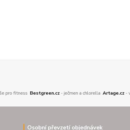
še pro fitness
Bestgreen.cz
- ječmen a chlorella
Artage.cz
- 
Osobní převzetí objednávek