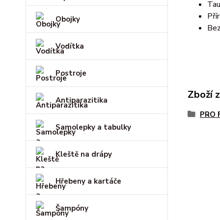
Tau
Pří
Obojky
Bez
Vodítka
Postroje
Zboží 
Antiparazitika
PRO 
Samolepky a tabulky
Kleště na drápy
Hřebeny a kartáče
Šampóny