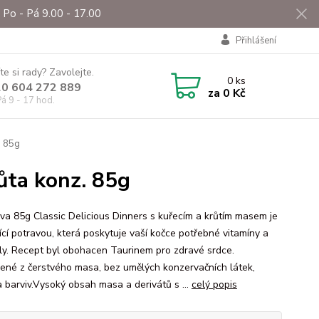
Po - Pá 9.00 - 17.00
Přihlášení
te si rady? Zavolejte.
0
ks
0 604 272 889
za
0 Kč
á 9 - 17 hod.
. 85g
ůta konz. 85g
va 85g Classic Delicious Dinners s kuřecím a krůtím masem je
ící potravou, která poskytuje vaší kočce potřebné vitamíny a
ly. Recept byl obohacen Taurinem pro zdravé srdce.
vené z čerstvého masa, bez umělých konzervačních látek,
a barviv.Vysoký obsah masa a derivátů s ...
celý popis