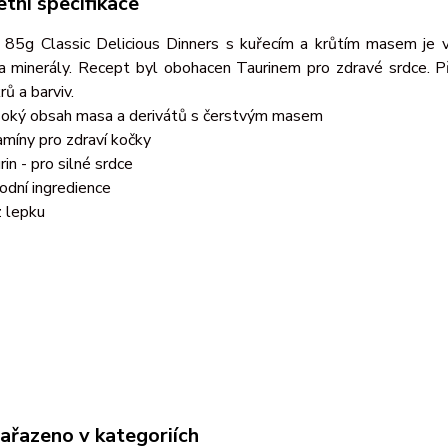
tní specifikace
 85g Classic Delicious Dinners s kuřecím a krůtím masem je vy
 a minerály. Recept byl obohacen Taurinem pro zdravé srdce. 
rů a barviv.
oký obsah masa a derivátů s čerstvým masem
amíny pro zdraví kočky
rin - pro silné srdce
rodní ingredience
 lepku
zařazeno v kategoriích