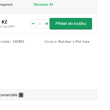
tupnost
Skladem 43
 Kč
Přidat do košíku
Kč
bez DPH
roduktu:
102853
Výrobce:
Butcher´s Pet Care
Komentáře
0