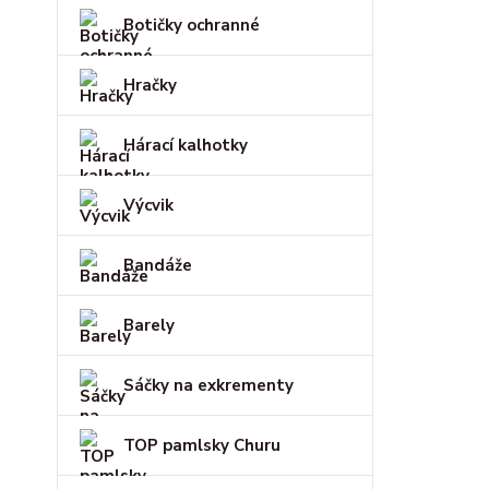
Botičky ochranné
Hračky
Hárací kalhotky
Výcvik
Bandáže
Barely
Sáčky na exkrementy
TOP pamlsky Churu