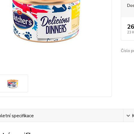
Dos
26
23 
Číslo p
etní specifikace