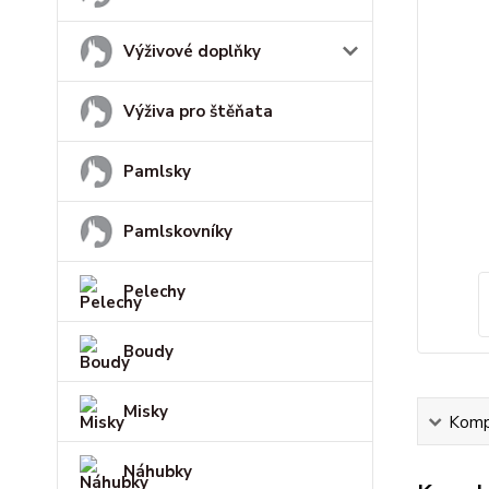
Výživové doplňky
Výživa pro štěňata
Pamlsky
Pamlskovníky
Pelechy
Boudy
Misky
Kompl
Náhubky