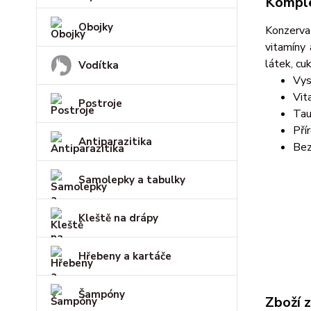
Komple
Obojky
Konzerva
vitamíny
látek, cuk
Vodítka
Vys
Vit
Postroje
Tau
Pří
Antiparazitika
Bez
Samolepky a tabulky
Kleště na drápy
Hřebeny a kartáče
Šampóny
Zboží 