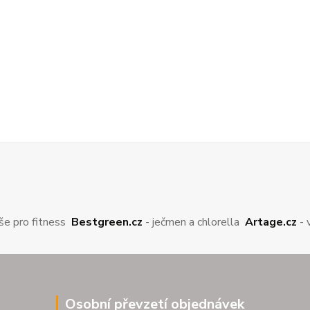
še pro fitness
Bestgreen.cz
- ječmen a chlorella
Artage.cz
- 
Osobní převzetí objednávek