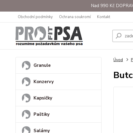
Nad 990 Kč DOPRAVA 
Obchodní podmínky
Ochrana soukromí
Kontakt
Úvod
Granule
Butc
Konzervy
Kapsičky
Paštiky
Salámy