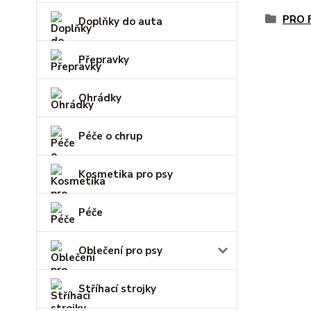
PRO 
Doplňky do auta
Přepravky
Ohrádky
Péče o chrup
Kosmetika pro psy
Péče
Oblečení pro psy
Stříhací strojky