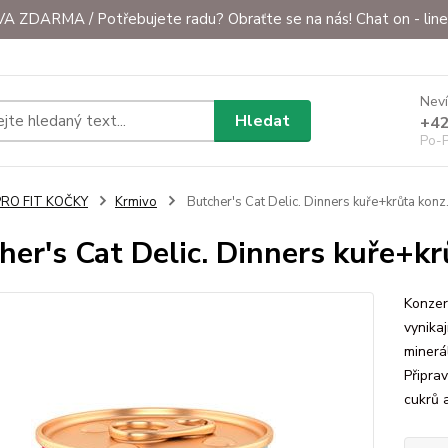
ZDARMA / Potřebujete radu? Obraťte se na nás! Chat on - line 
Neví
Hledat
+42
Po-P
PRO FIT KOČKY
Krmivo
Butcher's Cat Delic. Dinners kuře+krůta konz
her's Cat Delic. Dinners kuře+kr
Konzer
vynikaj
minerá
Připra
cukrů 