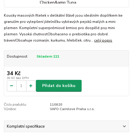
Kousky masových filetek v delikátní šťávě jsou ideálním doplňkem ke
granulím pro vylepšení jídelníčku vybíravých pejsků malých a mini
plemen. Kompletní superprémiové krmivo pro dospělé psy mini
plemen. Vysoká chutnostObohaceno o prebiotika pro dobré
tráveníObsahuje rozmarýn, kurkumu, hřebíček, citru...
celý popis
Dostupnost
Skladem 221
34 Kč
30 Kč
bez DPH
Přidat do košíku
Číslo produktu:
110620
Výrobce:
VAFO Carnilove Praha s.r.o.
Kompletní specifikace