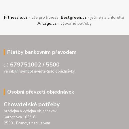
Fitnessio.cz
- vše pro fitness
Bestgreen.cz
- ječmen a chlorella
Artage.cz
- výtvarné potřeby
Platby bankovním převodem
679751002 / 5500
č.ú.
variabilní symbol uveďte číslo objednávky
Osobní převzetí objednávek
Chovatelské potřeby
prodejna a výdejna objednávek
Šarochova 103/18
25001 Brandýs nad Labem