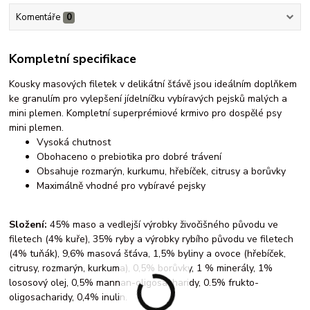
Komentáře
0
Kompletní specifikace
Kousky masových filetek v delikátní šťávě jsou ideálním doplňkem
ke granulím pro vylepšení jídelníčku vybíravých pejsků malých a
mini plemen. Kompletní superprémiové krmivo pro dospělé psy
mini plemen.
Vysoká chutnost
Obohaceno o prebiotika pro dobré trávení
Obsahuje rozmarýn, kurkumu, hřebíček, citrusy a borůvky
Maximálně vhodné pro vybíravé pejsky
Složení:
45% maso a vedlejší výrobky živočišného původu ve
filetech (4% kuře), 35% ryby a výrobky rybího původu ve filetech
(4% tuňák), 9,6% masová šťáva, 1,5% byliny a ovoce (hřebíček,
citrusy, rozmarýn, kurkuma), 0,5% borůvky, 1 % minerály, 1%
lososový olej, 0,5% mannan-oligosacharidy, 0.5% frukto-
oligosacharidy, 0,4% inulin.