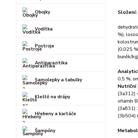
Obojky
Složení:
dehydrato
Vodítka
%), losos
kolostrum
Postroje
(0,025 %)
buněk/kg)
Antiparazitika
Analytic
0,5 %, om
Samolepky a tabulky
Nutriční 
(3a312) 4
Kleště na drápy
vitamín B
(3a831) 1
Hřebeny a kartáče
(3b504) 
Metabol
Šampóny