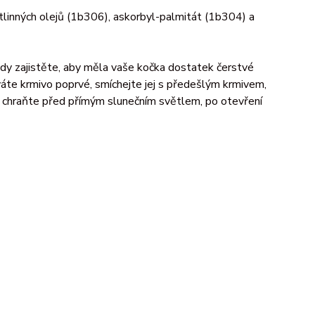
tlinných olejů (1b306), askorbyl-palmitát (1b304) a
dy zajistěte, aby měla vaše kočka dostatek čerstvé
áte krmivo poprvé, smíchejte jej s předešlým krmivem,
, chraňte před přímým slunečním světlem, po otevření