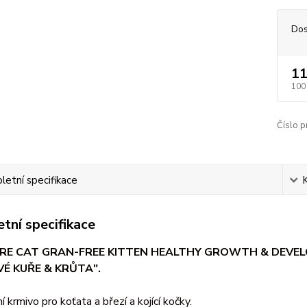
Dos
11
100
Číslo p
etní specifikace
tní specifikace
ARE CAT GRAN-FREE KITTEN HEALTHY GROWTH & DEVE
É KUŘE & KRŮTA".
 krmivo pro koťata a březí a kojící kočky.