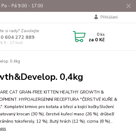
Po - Pá 9.00 - 17.00
Přihlášení
te si rady? Zavolejte.
0
ks
0 604 272 889
za
0 Kč
á 9 - 17 hod.
elop. 0,4kg
owth&Develop. 0,4kg
CARE CAT GRAN-FREE KITTEN HEALTHY GROWTH &
OPMENT. HYPOALERGENNÍ RECEPTURA "ČERSTVÉ KUŘE &
 Kompletní krmivo pro koťata a březí a kojící kočky.Složení:
atovaný krocan (30 %), čerstvé kuřecí maso (26 %), drůbeží
ráněno tokoferoly, 12 %), žlutý hrách (12 %), cizrna (8 %)...
opis