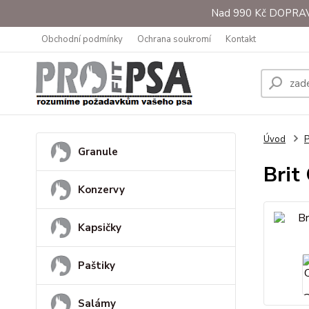
Nad 990 Kč DOPRAVA 
Obchodní podmínky
Ochrana soukromí
Kontakt
Úvod
Granule
Brit
Konzervy
Kapsičky
Paštiky
Salámy