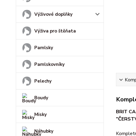
Výživové doplňky
Výživa pro štěňata
Pamlsky
Pamlskovníky
Kompl
Pelechy
Boudy
Komple
BRIT C
Misky
"ČERSTV
Náhubky
Kompletní