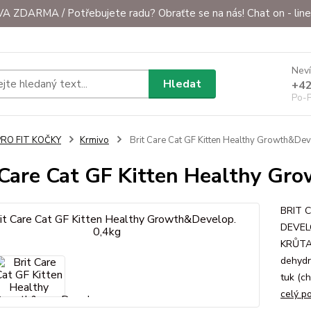
ZDARMA / Potřebujete radu? Obraťte se na nás! Chat on - line 
Neví
Hledat
+42
Po-P
PRO FIT KOČKY
Krmivo
Brit Care Cat GF Kitten Healthy Growth&Dev
 Care Cat GF Kitten Healthy Gr
BRIT 
DEVEL
KRŮTA".
dehydr
tuk (ch
celý p