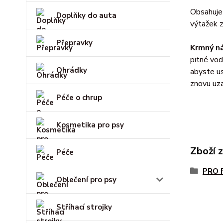
Obsahuje 
Doplňky do auta
výtažek z
Přepravky
Krmný n
pitné vod
Ohrádky
abyste us
znovu uz
Péče o chrup
Kosmetika pro psy
Zboží 
Péče
PRO 
Oblečení pro psy
Stříhací strojky