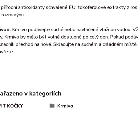
přírodní antioxidanty schválené EU: tokoferolové extrakty z ros
 rozmarýnu.
ávod:
Krmivo podávejte suché nebo navlhčené vlažnou vodou. Vž
y. Krmivo by mělo být volně dostupné po celý den. Pokud podáv
nadnili přechod na nové. Skladujte na suchém a chladném místě
avřete.
zařazeno v kategoriích
FIT KOČKY
Krmivo