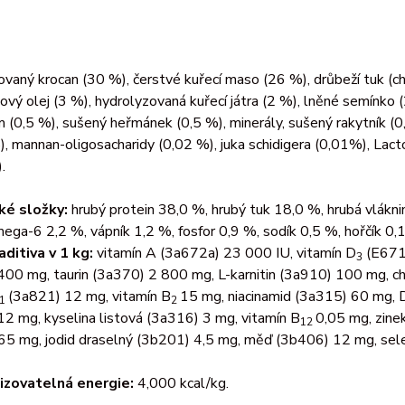
vaný krocan (30 %), čerstvé kuřecí maso (26 %), drůbeží tuk (chr
ový olej (3 %), hydrolyzovaná kuřecí játra (2 %), lněné semínko (
 (0,5 %), sušený heřmánek (0,5 %), minerály, sušený rakytník (0,
, mannan-oligosacharidy (0,02 %), juka schidigera (0,01%), Lac
.
ké složky:
hrubý protein 38,0 %, hrubý tuk 18,0 %, hrubá vlákn
ega-6 2,2 %, vápník 1,2 %, fosfor 0,9 %, sodík 0,5 %, hořčík 0,
aditiva v 1 kg:
vitamín A (3a672a) 23 000 IU, vitamín D
(E671)
3
00 mg, taurin (3a370) 2 800 mg, L-karnitin (3a910) 100 mg, ch
(3a821) 12 mg, vitamín B
15 mg, niacinamid (3a315) 60 mg, 
1
2
2 mg, kyselina listová (3a316) 3 mg, vitamín B
0,05 mg, zin
12
65 mg, jodid draselný (3b201) 4,5 mg, měď (3b406) 12 mg, sel
izovatelná energie:
4,000 kcal/kg.