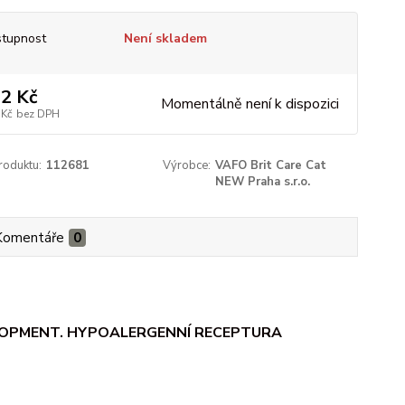
tupnost
Není skladem
2 Kč
Momentálně není k dispozici
 Kč
bez DPH
roduktu:
112681
Výrobce:
VAFO Brit Care Cat
NEW Praha s.r.o.
Komentáře
0
LOPMENT. HYPOALERGENNÍ RECEPTURA