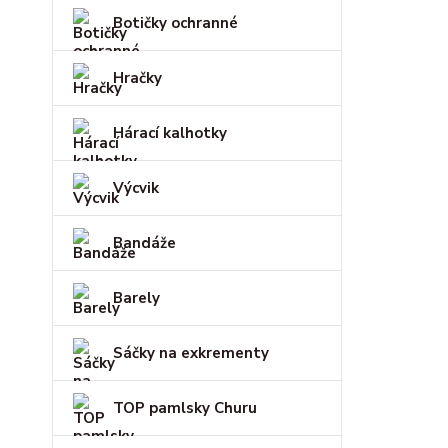
Botičky ochranné
Hračky
Hárací kalhotky
Výcvik
Bandáže
Barely
Sáčky na exkrementy
TOP pamlsky Churu