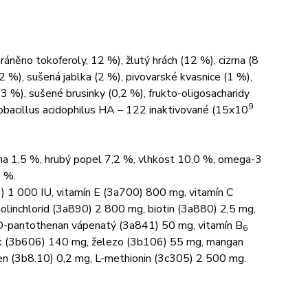
áněno tokoferoly, 12 %), žlutý hrách (12 %), cizrna (8
2 %), sušená jablka (2 %), pivovarské kvasnice (1 %),
3 %), sušené brusinky (0,2 %), frukto-oligosacharidy
9
tobacillus acidophilus HA – 122 inaktivované (15x10
ina 1,5 %, hrubý popel 7,2 %, vlhkost 10,0 %, omega-3
1 %.
 1 000 IU, vitamín E (3a700) 800 mg, vitamín C
olinchlorid (3a890) 2 800 mg, biotin (3a880) 2,5 mg,
D-pantothenan vápenatý (3a841) 50 mg, vitamín B
6
ek (3b606) 140 mg, železo (3b106) 55 mg, mangan
en (3b8.10) 0,2 mg, L-methionin (3c305) 2 500 mg.