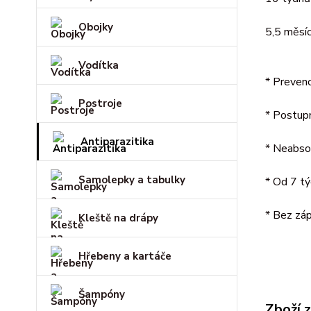
Obojky
5,5 měsí
Vodítka
* Prevenc
Postroje
* Postupn
Antiparazitika
* Neabso
Samolepky a tabulky
* Od 7 t
* Bez zá
Kleště na drápy
Hřebeny a kartáče
Šampóny
Zboží 