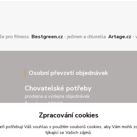
še pro fitness
Bestgreen.cz
- ječmen a chlorella
Artage.cz
- 
Osobní převzetí objednávek
Chovatelské potřeby
prodejna a výdejna objednávek
Šarochova 103/18
25001 Brandýs nad Labem
Zpracování cookies
Po - Pá 9.00 - 17.00
eři potřebují Váš
souhlas
s použitím souborů cookies, aby Vám mohli z
So 9.00 - 11.30
týkající se Vašich zájmů.