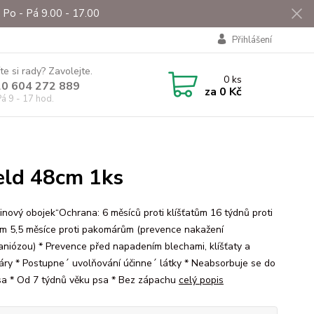
Po - Pá 9.00 - 17.00
Přihlášení
te si rady? Zavolejte.
0
ks
0 604 272 889
za
0 Kč
á 9 - 17 hod.
eld 48cm 1ks
inový obojek“Ochrana: 6 měsíců proti klíšťatům 16 týdnů proti
m 5,5 měsíce proti pakomárům (prevence nakažení
aniózou) * Prevence před napadením blechami, klíšťaty a
ry * Postupne´ uvolňování účinne´ látky * Neabsorbuje se do
sa * Od 7 týdnů věku psa * Bez zápachu
celý popis