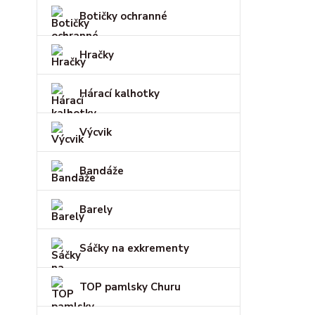
Botičky ochranné
Hračky
Hárací kalhotky
Výcvik
Bandáže
Barely
Sáčky na exkrementy
TOP pamlsky Churu