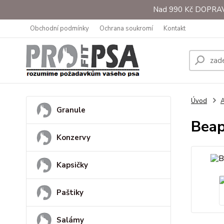
Nad 990 Kč DOPRAVA 
Obchodní podmínky
Ochrana soukromí
Kontakt
Úvod
A
Granule
Beap
Konzervy
Kapsičky
Paštiky
Salámy