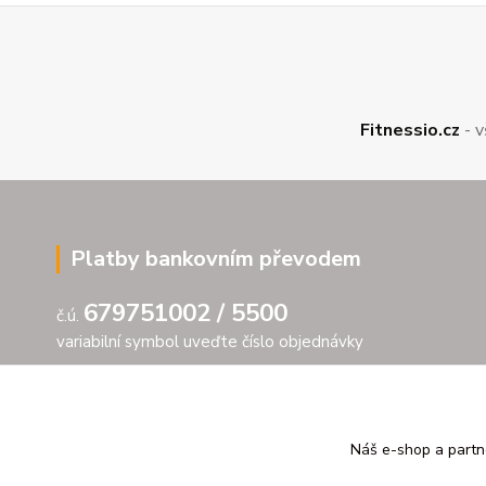
Fitnessio.cz
- v
Platby bankovním převodem
679751002 / 5500
č.ú.
variabilní symbol uveďte číslo objednávky
Náš e-shop a partn