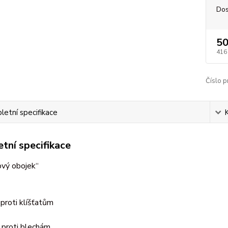
Dos
50
416
Číslo p
etní specifikace
tní specifikace
ový obojek“
proti klíšťatům
 proti blechám