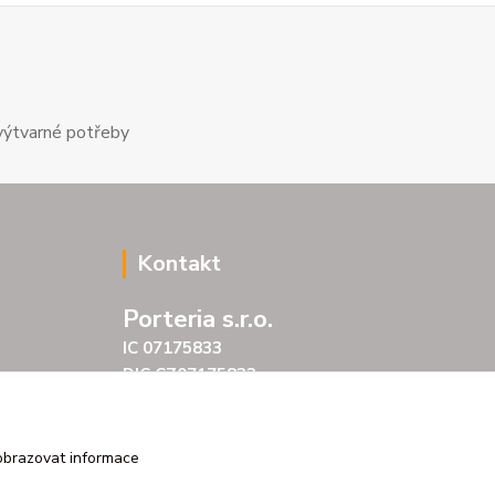
výtvarné potřeby
Kontakt
Porteria s.r.o.
IC 07175833
DIC CZ07175833
Šarochova 103/18
25001 Brandýs nad Labem
tel. +420 604272889
obrazovat informace
email profitpsa@email.cz