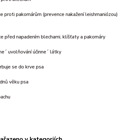
ce proti pakomárům (prevence nakažení leishmaniózou)
e před napadením blechami, klíšťaty a pakomáry
e´ uvolňování účinne´ látky
rbuje se do krve psa
ýdnů věku psa
pachu
zařazeno v kategoriích