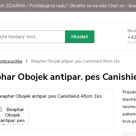
ZDARMA / Potřebujete radu? Obraťte se na nás! Chat on - line 
Neví
Hledat
+42
Po-P
ntiparazitika
Beaphar Obojek antipar. pes Canishield 48cm 1ks
har Obojek antipar. pes Canishi
Prázdn
blechá
leishm
pakomá
krve p