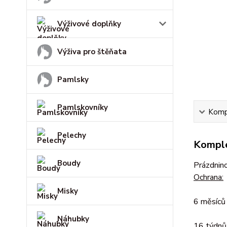
Výživové doplňky
Výživa pro štěňata
Pamlsky
Pamlskovníky
Kompl
Pelechy
Komple
Boudy
Prázdnin
Ochrana:
Misky
6 měsíců 
Náhubky
16 týdnů