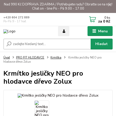
Nad 990 Kč DOPRAVA ZDARMA / Potřebujete radu? Obraťte se na nás!
Chat on - line Po - Pá 9.00 - 17.00
0
ks
+420 604 272 889
za
0 Kč
Po-Pá 9 - 17 hod.
Menu
Hledat
Úvod
PRO FIT HLODAVCE
Krmítka
Krmítko jesličky NEO pro
hlodavce dřevo Zolux
Krmítko jesličky NEO pro
hlodavce dřevo Zolux